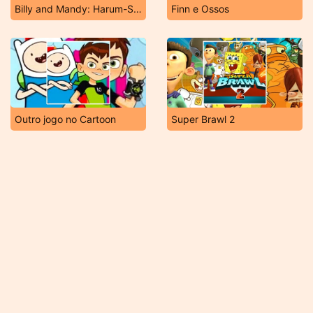
Billy and Mandy: Harum-Scarum
Finn e Ossos
Outro jogo no Cartoon
Super Brawl 2