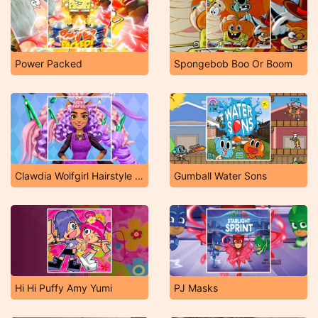
Power Packed
Spongebob Boo Or Boom
Clawdia Wolfgirl Hairstyle Challenge
Gumball Water Sons
Hi Hi Puffy Amy Yumi
PJ Masks