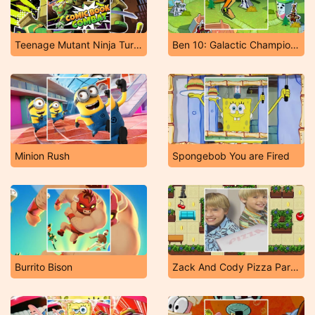
Teenage Mutant Ninja Turtles
Ben 10: Galactic Champions
Minion Rush
Spongebob You are Fired
Burrito Bison
Zack And Cody Pizza Party Pickup