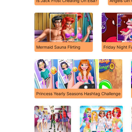
Is Jack Frost Cheating On Elsa?
Angels Gir
Mermaid Sauna Flirting
Friday Night Fu
Princess Yearly Seasons Hashtag Challenge