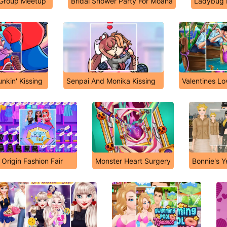
l Group Meetup
Bridal Shower Party For Moana
Ladybug F
nkin' Kissing
Senpai And Monika Kissing
Valentines Lo
Origin Fashion Fair
Monster Heart Surgery
Bonnie's Y