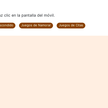
 clic en la pantalla del móvil.
scondido
Juegos de Namorar
Juegos de Citas