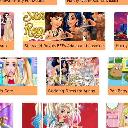
 Shower Party For Moana
Harley Quinn Secret Mission
ssup
Stars and Royals BFFs Ariana and Jasmine
Harley
ip Care
Wedding Dress for Ariana
Pou Baby