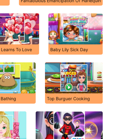
Fantabulous Emancipation Of Harlequin
 Learns To Love
Baby Lily Sick Day
 Bathing
Top Burguer Cooking