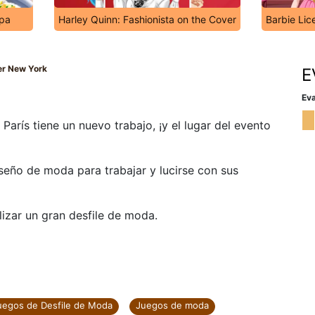
Spa
Harley Quinn: Fashionista on the Cover
Barbie Lic
er New York
E
Eva
arís tiene un nuevo trabajo, ¡y el lugar del evento
iseño de moda para trabajar y lucirse con sus
lizar un gran desfile de moda.
uegos de Desfile de Moda
Juegos de moda