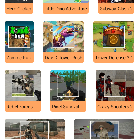
Hero Clicker
Little Dino Adventure
Subway Clash 2
Zombie Run
Day D Tower Rush
Tower Defense 2D
Rebel Forces
Pixel Survival
Crazy Shooters 2