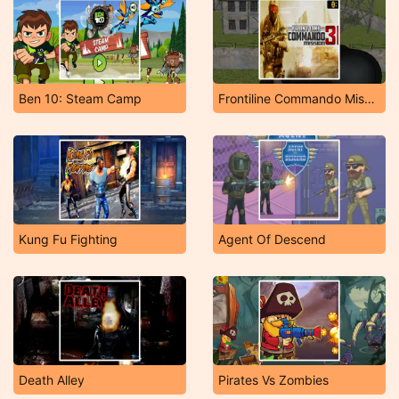
Ben 10: Steam Camp
Frontiline Commando Mission 3D
Kung Fu Fighting
Agent Of Descend
Death Alley
Pirates Vs Zombies