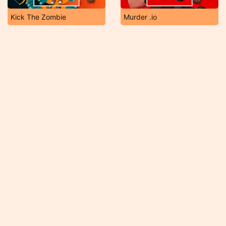
Kick The Zombie
Murder .io