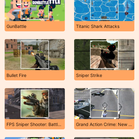
GunBattle
Titanic Shark Attacks
Bullet Fire
Sniper Strike
FPS Sniper Shooter: Battle Survival
Grand Action Crime: New York Car Gang