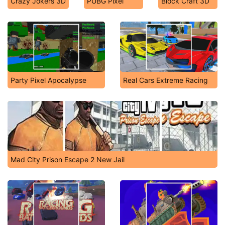
Crazy Jokers 3D
PUBG Pixel
Block Craft 3D
Party Pixel Apocalypse
Real Cars Extreme Racing
Mad City Prison Escape 2 New Jail