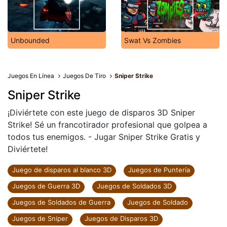
Unbounded
Swat Vs Zombies
Juegos En Línea
Juegos De Tiro
Sniper Strike
Sniper Strike
¡Diviértete con este juego de disparos 3D Sniper
Strike! Sé un francotirador profesional que golpea a
todos tus enemigos. - Jugar Sniper Strike Gratis y
Diviértete!
Juego de disparos al blanco 3D
Juegos de Puntería
Juegos de Guerra 3D
Juegos de Soldados 3D
Juegos de Soldados de Guerra
Juegos de Soldado
Juegos de Sniper
Juegos de Disparos 3D