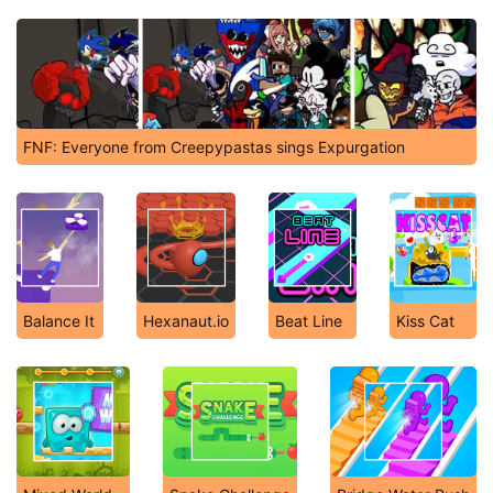
FNF: Everyone from Creepypastas sings Expurgation
Balance It
Hexanaut.io
Beat Line
Kiss Cat