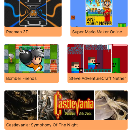
Pacman 3D
Super Mario Maker Online
Bomber Friends
Steve AdventureCraft Nether
Castlevania: Symphony Of The Night