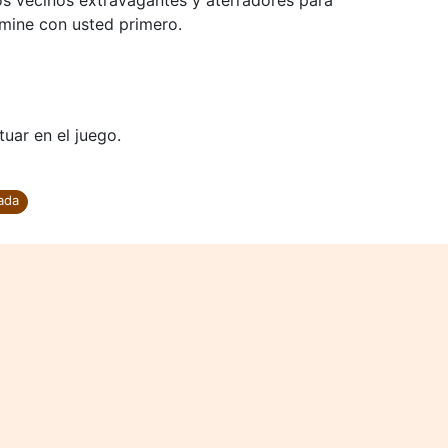
os vecinos extravagantes y aterradores para
rmine con usted primero.
tuar en el juego.
ada