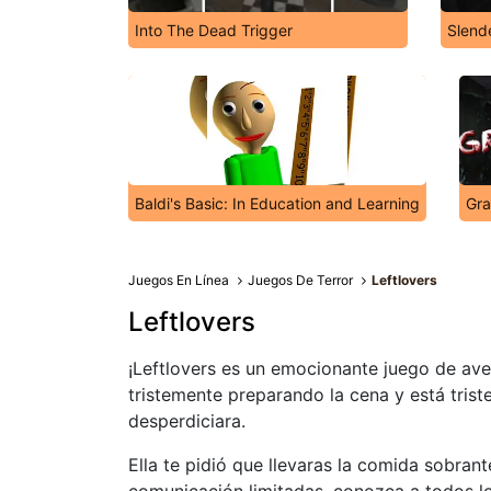
Into The Dead Trigger
Slend
Baldi's Basic: In Education and Learning
Gra
Juegos En Línea
Juegos De Terror
Leftlovers
Leftlovers
¡Leftlovers es un emocionante juego de ave
tristemente preparando la cena y está trist
desperdiciara.
Ella te pidió que llevaras la comida sobran