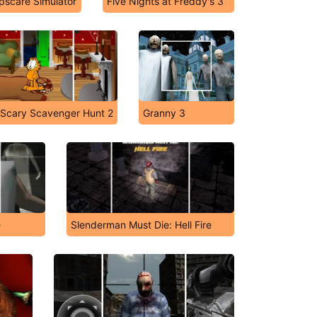
scare Simulator
Five Nights at Freddy's 3
: Scary Scavenger Hunt 2
Granny 3
e
Slenderman Must Die: Hell Fire