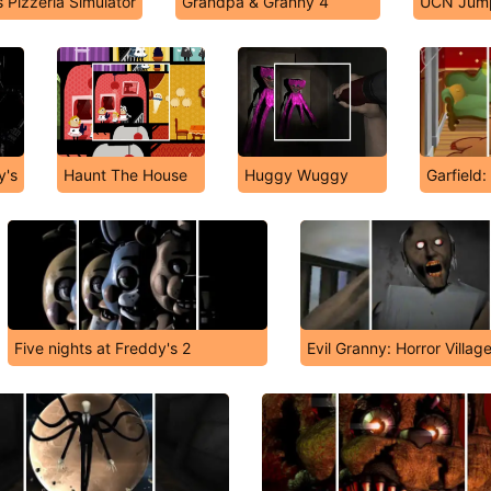
 Pizzeria Simulator
Grandpa & Granny 4
UCN Jump
y's
Haunt The House
Huggy Wuggy
Garfield
Five nights at Freddy's 2
Evil Granny: Horror Villag