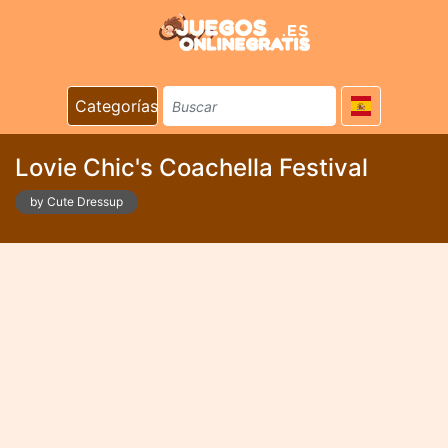
Categorías
Lovie Chic's Coachella Festival
by Cute Dressup