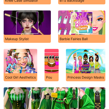
Knee Case Simulator
BTS Backstage
Makeup Stylist
Barbie Fairies Ball
Cool Girl Aesthetics
Pou
Princess Design Masks