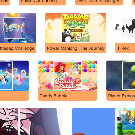
tions
Police Car Parking
Over Load Passengers
ttlecap Challenge
Power Mahjong: The Journey
T-Rex
Candy Bubble
Planet Explor