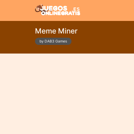
Meme Miner
by DAB3 Games