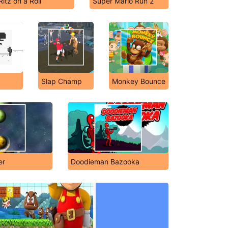
Ritz on a Roll
Super Mario Run 2
Slap Champ
Monkey Bounce
er
Doodieman Bazooka