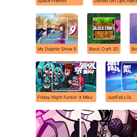
Space Friends
Dotted Girl Lips Injec
My Dolphin Show 9
Block Craft 3D
Bo
Friday Night Funkin' X Miku
JustFall.LOL