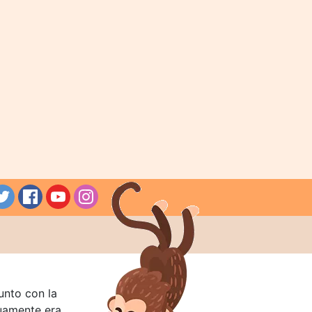
unto con la
guamente era