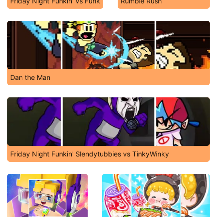
Friday Night Funkin' vs Funk
Rumble Rush
Dan the Man
Friday Night Funkin' Slendytubbies vs TinkyWinky