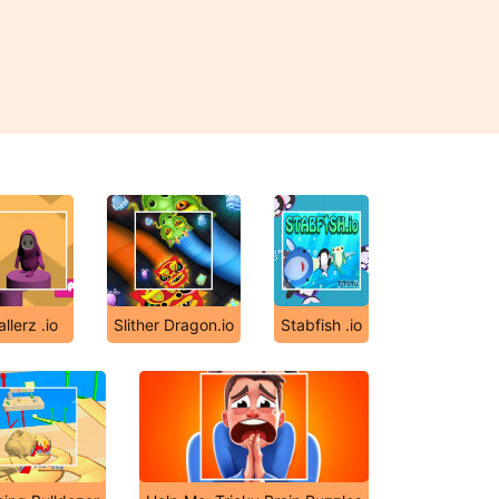
allerz .io
Slither Dragon.io
Stabfish .io