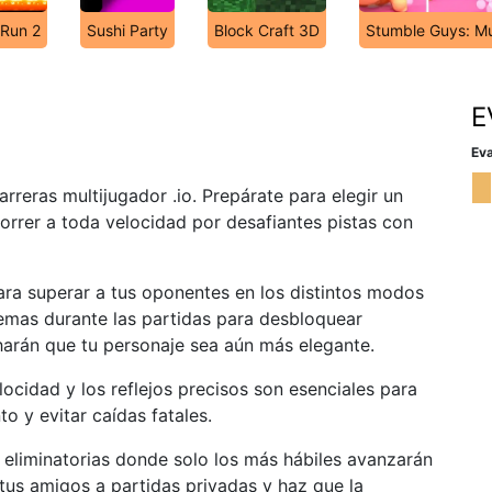
 Run 2
Sushi Party
Block Craft 3D
Stumble Guys: Mu
E
Eva
reras multijugador .io. Prepárate para elegir un
correr a toda velocidad por desafiantes pistas con
ra superar a tus oponentes en los distintos modos
mas durante las partidas para desbloquear
 harán que tu personaje sea aún más elegante.
ocidad y los reflejos precisos son esenciales para
o y evitar caídas fatales.
 eliminatorias donde solo los más hábiles avanzarán
tus amigos a partidas privadas y haz que la