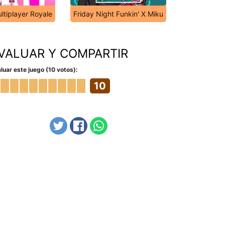
ltiplayer Royale
Friday Night Funkin' X Miku
VALUAR Y COMPARTIR
luar este juego (10 votos):
10