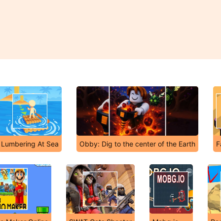
Lumbering At Sea
Obby: Dig to the center of the Earth
F