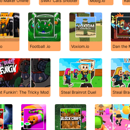
o Maker Online
SWAT Cats Shooter
Mobg.io
Rac
io
Football .io
Voxiom.io
Dan the 
ht Funkin': The Tricky Mod
Steal Brainrot Duel
Steal Bra