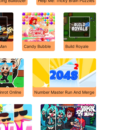
ing Bulldozer
Help Me: Tricky Brain Puzzles
Man
Candy Bubble
Build Royale
inrot Online
Number Master Run And Merge