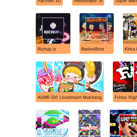
Pacman 3D
Neonsnake .io
Super Mari
Richup.io
BasketBros
Kirka.
ASMR Girl: Livestream Mukbang
Friday Nig