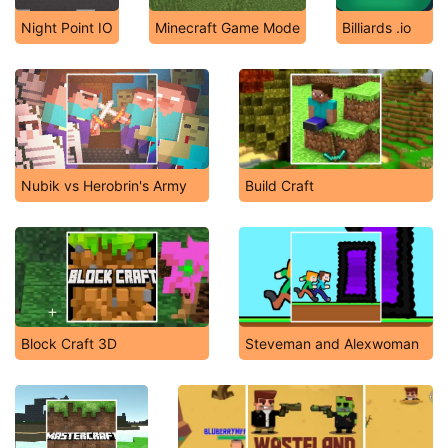
Night Point IO
Minecraft Game Mode
Billiards .io
Nubik vs Herobrin's Army
Build Craft
Block Craft 3D
Steveman and Alexwoman