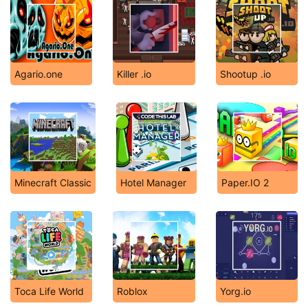
Agario.one
Killer .io
Shootup .io
Minecraft Classic
Hotel Manager
Paper.IO 2
Toca Life World
Roblox
Yorg.io