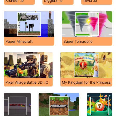
Krunker .io
Diggerz .io
Trivia .io
Paper Minecraft
Super Tornado.io
Pixel Village Battle 3D .IO
My Kingdom for the Princess