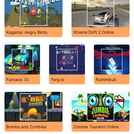
Kogama: Angry Birds
Xtreme Drift 2 Online
Funrace .IO
Yorg.io
Rummikub
Bombs and Zombies
Zombie Tsunami Online