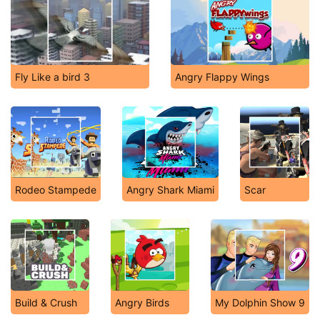
Fly Like a bird 3
Angry Flappy Wings
Rodeo Stampede
Angry Shark Miami
Scar
Build & Crush
Angry Birds
My Dolphin Show 9