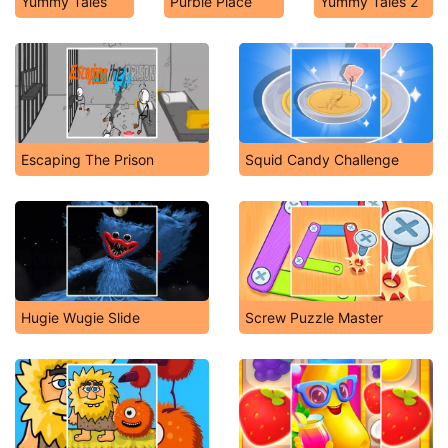
Yummy Tales
Purble Place
Yummy Tales 2
Escaping The Prison
Squid Candy Challenge
Hugie Wugie Slide
Screw Puzzle Master