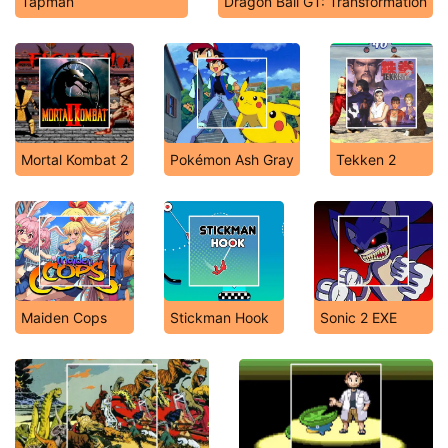
Tapman
Dragon Ball GT: Transformation
Mortal Kombat 2
Pokémon Ash Gray
Tekken 2
Maiden Cops
Stickman Hook
Sonic 2 EXE