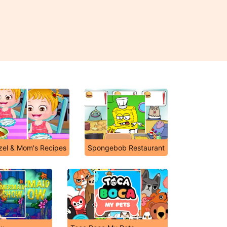
zel & Mom's Recipes
Spongebob Restaurant