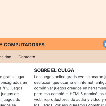
T Y COMPUTADORES
vacidad
Contacto
SOBRE EL CULGA
 gratis, jugar
Los juegos online gratis evolucionaron j
consagrados en
evolución que ocurrió en internet, anti
 friv, juegos
común ver juegos creados en herramien
, juegos de
pero eso cambió el HTML5 dominó las a
, juegos de
web, reproductores de audio y video y
juegos se
los juegos. Por eso queremos construir