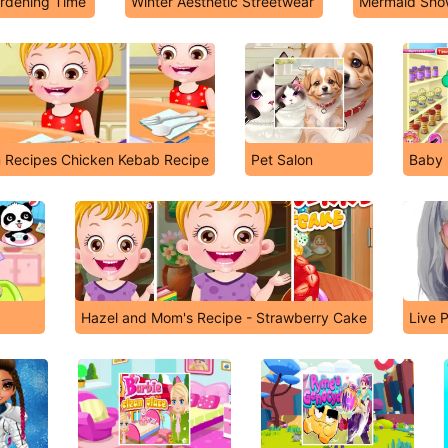
rdening Time
Winter Aesthetic Streetwear
Mermaid Sho
 Recipes Chicken Kebab Recipe
Pet Salon
Baby 
Hazel and Mom's Recipe - Strawberry Cake
Live 