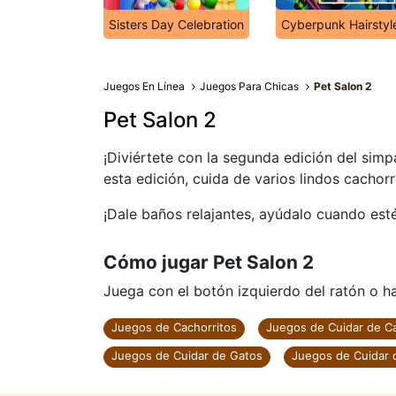
Sisters Day Celebration
Cyberpunk Hairstyl
Juegos En Línea
Juegos Para Chicas
Pet Salon 2
Pet Salon 2
¡Diviértete con la segunda edición del sim
esta edición, cuida de varios lindos cachorr
¡Dale baños relajantes, ayúdalo cuando esté 
Cómo jugar Pet Salon 2
Juega con el botón izquierdo del ratón o haz
Juegos de Cachorritos
Juegos de Cuidar de C
Juegos de Cuidar de Gatos
Juegos de Cuidar 