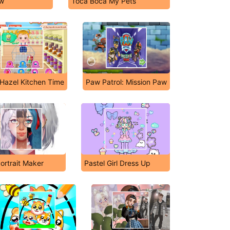
w
Toca Boca My Pets
Hazel Kitchen Time
Paw Patrol: Mission Paw
Portrait Maker
Pastel Girl Dress Up