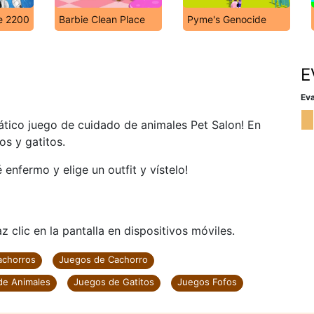
e 2200
Barbie Clean Place
Pyme's Genocide
E
Eva
pático juego de cuidado de animales Pet Salon! En
os y gatitos.
enfermo y elige un outfit y vístelo!
 clic en la pantalla en dispositivos móviles.
achorros
Juegos de Cachorro
de Animales
Juegos de Gatitos
Juegos Fofos