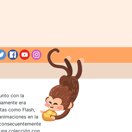
unto con la
guamente era
tas como Flash,
nimaciones en la
 consecuentemente
 una colección con