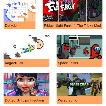
Defly.io
Friday Night Funkin': The Tricky Mod
Ragdoll Fall
Space Tasks
Dotted Girl Lips Injections
Warscrap .io