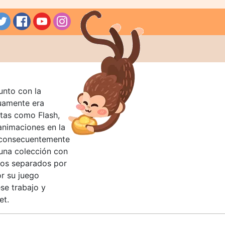
unto con la
guamente era
tas como Flash,
nimaciones en la
 consecuentemente
 una colección con
llos separados por
or su juego
se trabajo y
et.