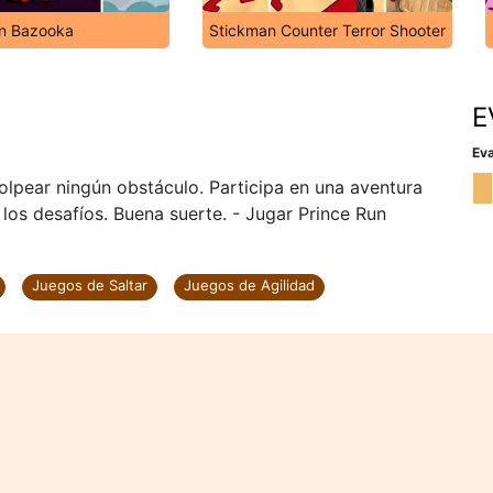
n Bazooka
Stickman Counter Terror Shooter
E
Eva
lpear ningún obstáculo. Participa en una aventura
 los desafíos. Buena suerte. - Jugar Prince Run
Juegos de Saltar
Juegos de Agilidad