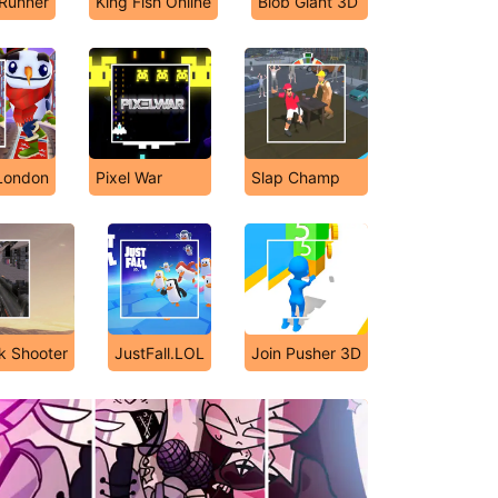
Runner
King Fish Online
Blob Giant 3D
London
Pixel War
Slap Champ
k Shooter
JustFall.LOL
Join Pusher 3D