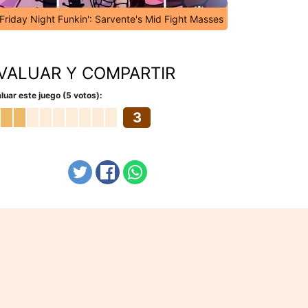
Friday Night Funkin': Sarvente's Mid Fight Masses
VALUAR Y COMPARTIR
luar este juego (5 votos):
3