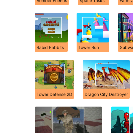
Bomber Friends
Space Tasks
Farm C
Rabid Rabbits
Tower Run
Subway
Tower Defense 2D
Dragon City Destroyer