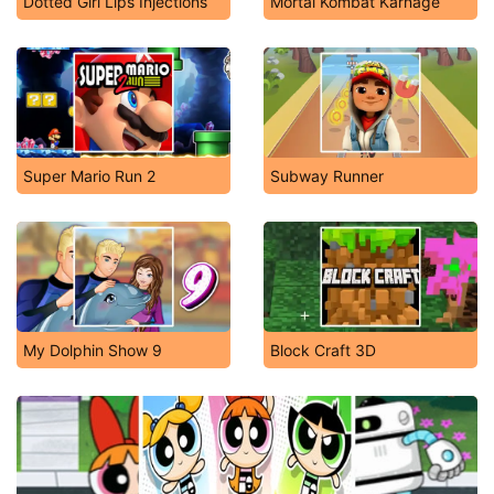
Dotted Girl Lips Injections
Mortal Kombat Karnage
Super Mario Run 2
Subway Runner
My Dolphin Show 9
Block Craft 3D