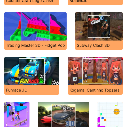
Counter Craft Lego Clash
Braains.io
Trading Master 3D - Fidget Pop
Subway Clash 3D
Funrace .IO
Kogama: Cantinho Topzera