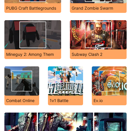
PUBG Craft Battlegrounds
Grand Zombie Swarm
Mineguy 2: Among Them
Subway Clash 2
Combat Online
1v1 Battle
Ev.io