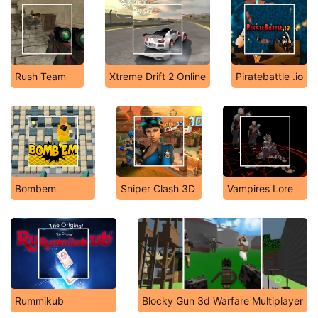
Rush Team
Xtreme Drift 2 Online
Piratebattle .io
Bombem
Sniper Clash 3D
Vampires Lore
Rummikub
Blocky Gun 3d Warfare Multiplayer