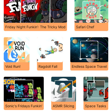
Friday Night Funkin': The Tricky Mod
Safari Chef
Void Run!
Ragdoll Fall
Endless Space Travel
Sonic's Fridays Funkin'
ASMR Slicing
Space Tasks