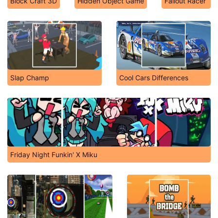
Block Craft 3D
Hidden Object Game
Fallout Racer
Slap Champ
Cool Cars Differences
Friday Night Funkin' X Miku