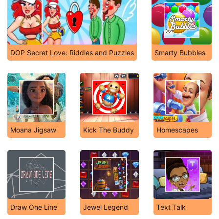
DOP Secret Love: Riddles and Puzzles
Smarty Bubbles
Moana Jigsaw
Kick The Buddy
Homescapes
Draw One Line
Jewel Legend
Text Talk