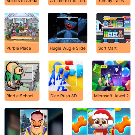
Boxers In Arena
A Little to the Left
Yummy Tales
Purble Place
Hugie Wugie Slide
Sort Mart
Riddle School
Dice Push 3D
Microsoft Jewel 2