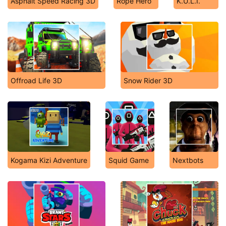
Asphalt Speed Racing 3D
Rope Hero
K.U.L.I.
Offroad Life 3D
Snow Rider 3D
Kogama Kizi Adventure
Squid Game
Nextbots