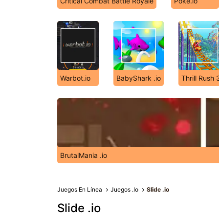
Critical Combat Battle Royale
Poke.io
Warbot.io
BabyShark .io
Thrill Rush 
BrutalMania .io
Juegos En Línea
Juegos .Io
Slide .io
Slide .io