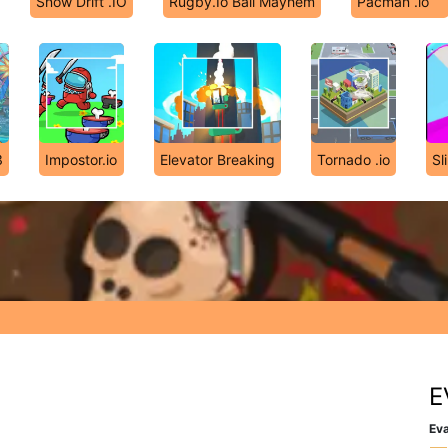
Snow Drift .IO
Rugby.Io Ball Mayhem
Pacman .io
3
Impostor.io
Elevator Breaking
Tornado .io
Sl
E
Eva