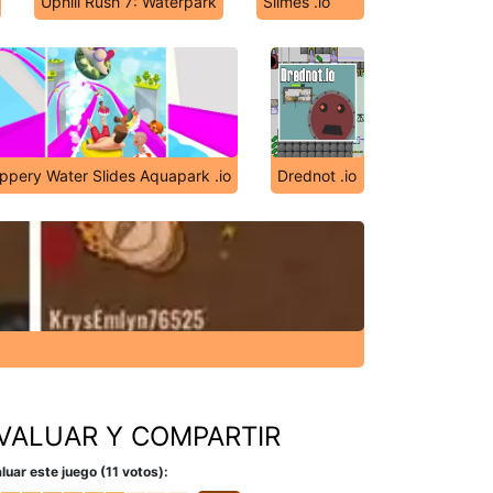
Uphill Rush 7: Waterpark
Slimes .io
ippery Water Slides Aquapark .io
Drednot .io
VALUAR Y COMPARTIR
luar este juego (11 votos):