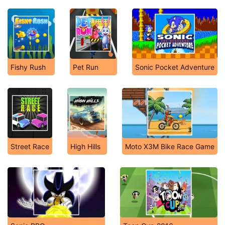
Fishy Rush
Pet Run
Sonic Pocket Adventure
Street Race
High Hills
Moto X3M Bike Race Game