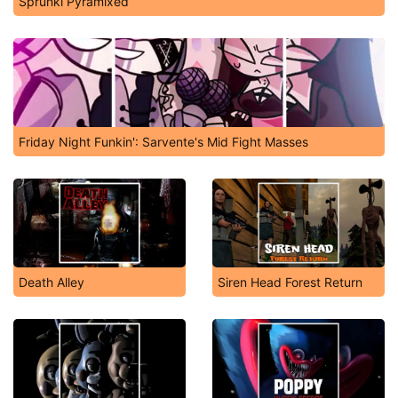
Sprunki Pyramixed
Friday Night Funkin': Sarvente's Mid Fight Masses
Death Alley
Siren Head Forest Return