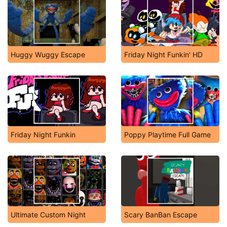
Huggy Wuggy Escape
Friday Night Funkin' HD
Friday Night Funkin
Poppy Playtime Full Game
Ultimate Custom Night
Scary BanBan Escape