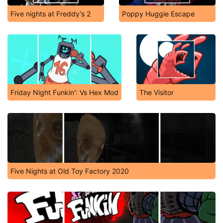
Five nights at Freddy's 2
Poppy Huggie Escape
Friday Night Funkin': Vs Hex Mod
The Visitor
Five Nights at Old Toy Factory 2020