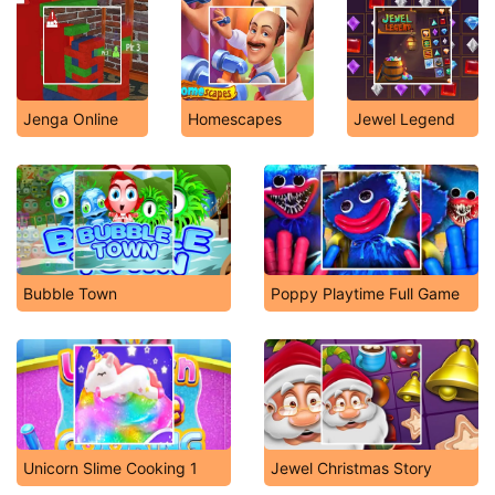
Jenga Online
Homescapes
Jewel Legend
Bubble Town
Poppy Playtime Full Game
Unicorn Slime Cooking 1
Jewel Christmas Story