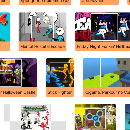
bies
Spongebob Pokémon Go!
Golf Royale
Mental Hospital Escape
Friday Night Funkin' Hellbea
r Halloween Castle
Stick Fighter
Kogama: Parkour no Cor