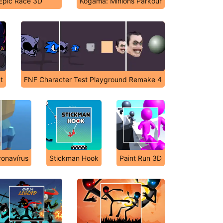
Epic Race 3D
Kogama: Minions Parkour
t
FNF Character Test Playground Remake 4
onavírus
Stickman Hook
Paint Run 3D