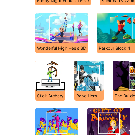
Friday Night Funkin’ LEGO
Stickman vs Zom
Wonderful High Heels 3D
Parkour Block 4
Stick Archery
Rope Hero
The Builde