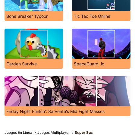
Bone Breaker Tycoon
Tic Tac Toe Online
Garden Survive
SpaceGuard .io
Friday Night Funkin': Sarvente's Mid Fight Masses
Juegos En Línea
Juegos Multiplayer
Super Sus