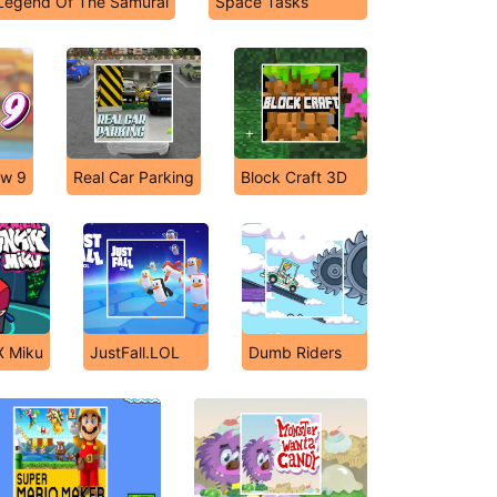
Legend Of The Samurai
Space Tasks
ow 9
Real Car Parking
Block Craft 3D
X Miku
JustFall.LOL
Dumb Riders