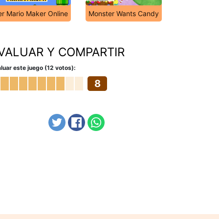
r Mario Maker Online
Monster Wants Candy
VALUAR Y COMPARTIR
luar este juego (12 votos):
8