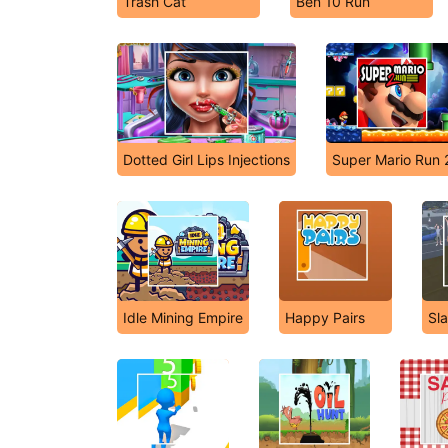
Trash Cat
Ben 10 Run
Dotted Girl Lips Injections
Super Mario Run 
Idle Mining Empire
Happy Pairs
Sl