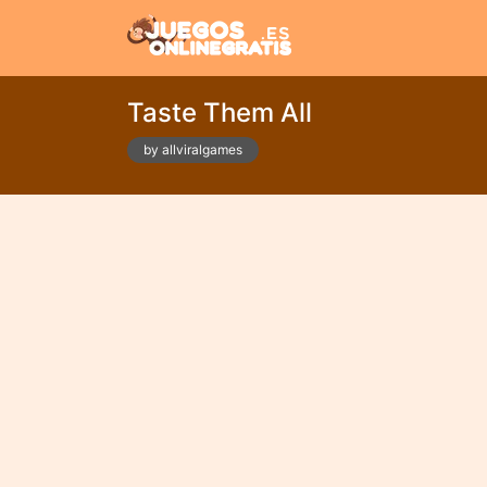
Taste Them All
by allviralgames