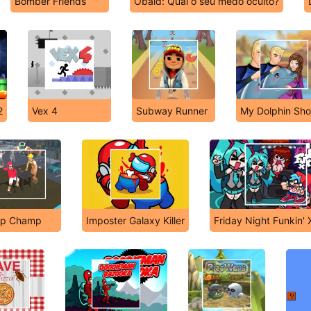
Bomber Friends
Obaid: Qual o seu medo oculto?
2
Vex 4
Subway Runner
My Dolphin Sh
ap Champ
Imposter Galaxy Killer
Friday Night Funkin' 