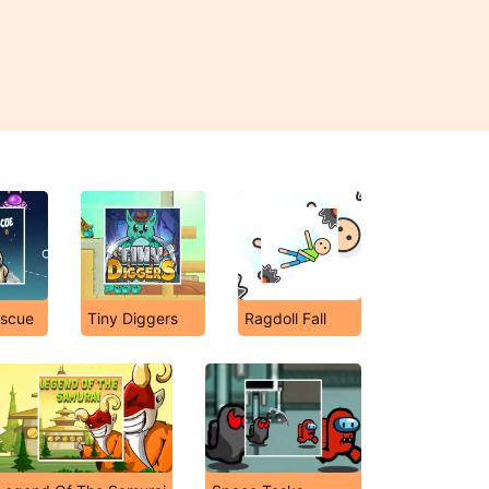
scue
Tiny Diggers
Ragdoll Fall