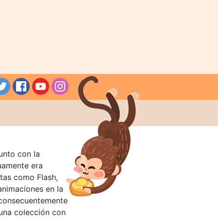
unto con la
guamente era
tas como Flash,
nimaciones en la
 consecuentemente
 una colección con