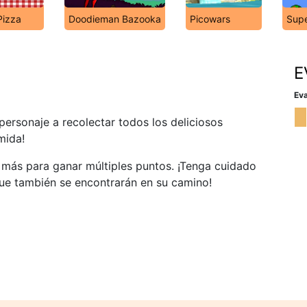
Pizza
Doodieman Bazooka
Picowars
Supe
E
Eva
 personaje a recolectar todos los deliciosos
mida!
 más para ganar múltiples puntos. ¡Tenga cuidado
que también se encontrarán en su camino!