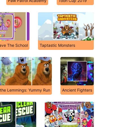
Paw Patrol Academy
Toon Cup 2019
Save The School
Taptastic Monsters
 the Lemmings: Yummy Run
Ancient Fighters