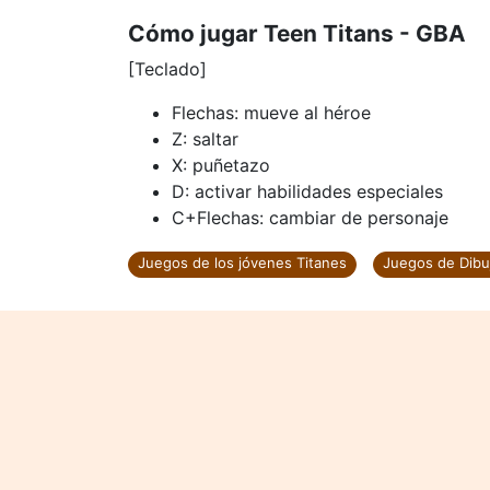
Cómo jugar Teen Titans - GBA
[Teclado]
Flechas: mueve al héroe
Z: saltar
X: puñetazo
D: activar habilidades especiales
C+Flechas: cambiar de personaje
Juegos de los jóvenes Titanes
Juegos de Dibu