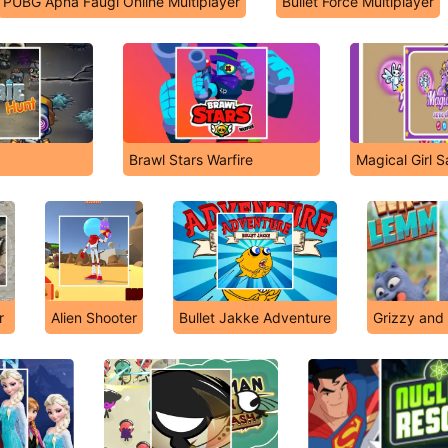
PUBG Apna Faugi Online Multiplayer
Bullet Force Multiplayer
Brawl Stars Warfire
Magical Girl 
r
Alien Shooter
Bullet Jakke Adventure
Grizzy and