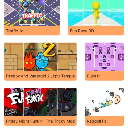
Traffic .io
Fun Race 3D
Fireboy and Watergirl 2 Light Temple
Push It
Friday Night Funkin': The Tricky Mod
Ragdoll Fall