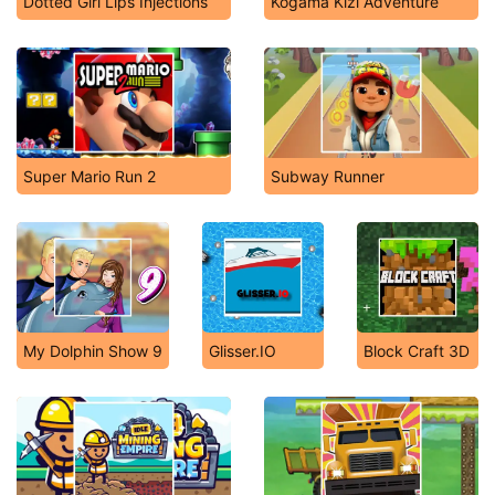
Dotted Girl Lips Injections
Kogama Kizi Adventure
Super Mario Run 2
Subway Runner
My Dolphin Show 9
Glisser.IO
Block Craft 3D