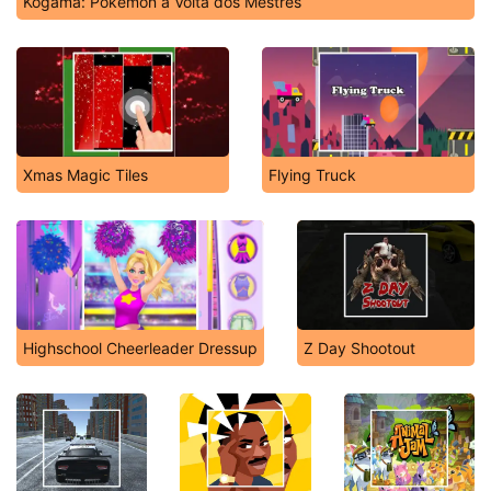
Kogama: Pokémon a Volta dos Mestres
Xmas Magic Tiles
Flying Truck
Highschool Cheerleader Dressup
Z Day Shootout