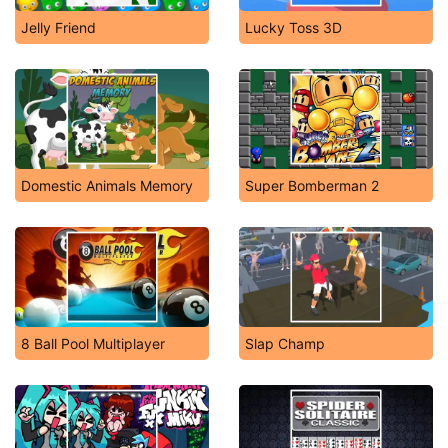
Jelly Friend
Lucky Toss 3D
Domestic Animals Memory
Super Bomberman 2
8 Ball Pool Multiplayer
Slap Champ