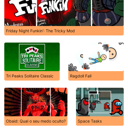
Friday Night Funkin': The Tricky Mod
Tri Peaks Solitaire Classic
Ragdoll Fall
Obaid: Qual o seu medo oculto?
Space Tasks