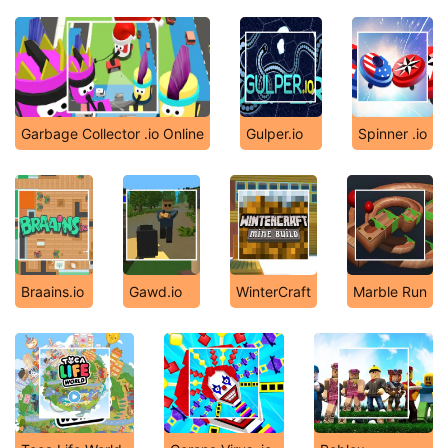
Garbage Collector .io Online
Gulper.io
Spinner .io
Braains.io
Gawd.io
WinterCraft
Marble Run