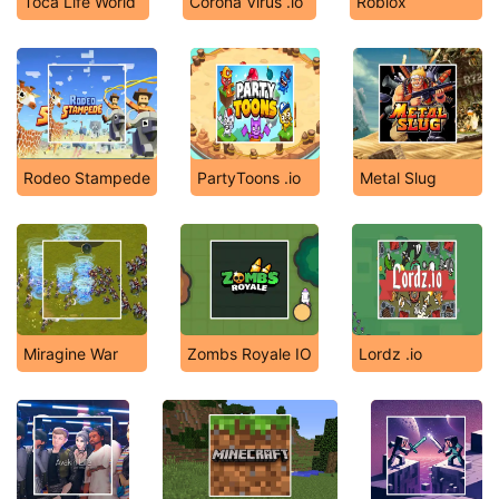
Toca Life World
Corona Virus .io
Roblox
Rodeo Stampede
PartyToons .io
Metal Slug
Miragine War
Zombs Royale IO
Lordz .io