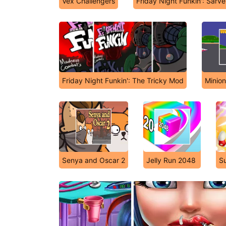
Vex Challengers
Friday Night Funkin': Sarv
Friday Night Funkin': The Tricky Mod
Minion
Senya and Oscar 2
Jelly Run 2048
S