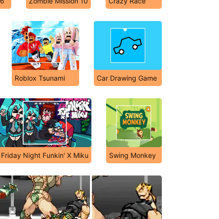
 6
Zombie Mission 10
Crazy Race
Roblox Tsunami
Car Drawing Game
Friday Night Funkin' X Miku
Swing Monkey