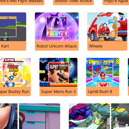
ente's Mid Fight Masses
Skibidi Toilet Attack
Fogo e Água
 Kart
Robot Unicorn Attack
Wheely
uper Buddy Run
Super Mario Run 2
Uphill Rush 8