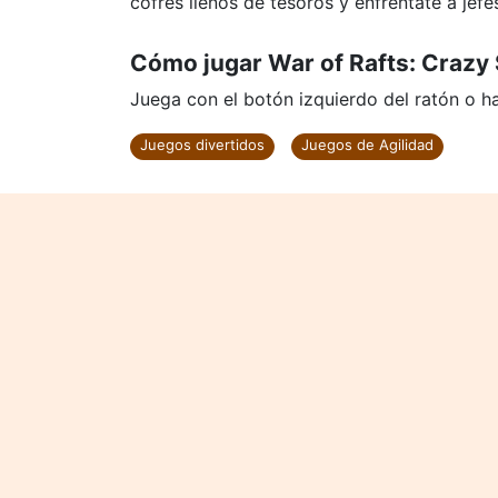
cofres llenos de tesoros y enfréntate a jef
Cómo jugar War of Rafts: Crazy 
Juega con el botón izquierdo del ratón o haz
Juegos divertidos
Juegos de Agilidad