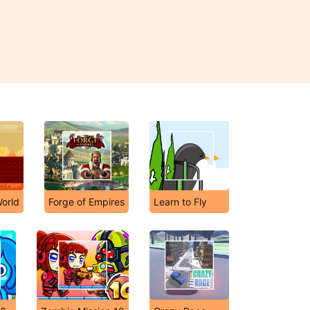
orld
Forge of Empires
Learn to Fly