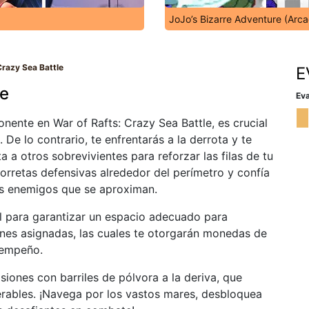
JoJo’s Bizarre Adventure (Arc
Crazy Sea Battle
E
le
Eva
nente en War of Rafts: Crazy Sea Battle, es crucial
 De lo contrario, te enfrentarás a la derrota y te
a otros sobrevivientes para reforzar las filas de tu
orretas defensivas alrededor del perímetro y confía
os enemigos que se aproximan.
l para garantizar un espacio adecuado para
ones asignadas, las cuales te otorgarán monedas de
sempeño.
siones con barriles de pólvora a la deriva, que
erables. ¡Navega por los vastos mares, desbloquea