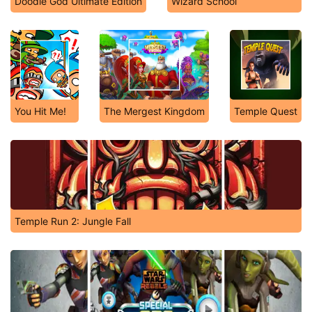
Doodle God Ultimate Edition
Wizard School
You Hit Me!
The Mergest Kingdom
Temple Quest
Temple Run 2: Jungle Fall