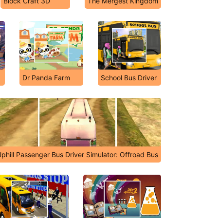
Block Craft 3D
The Mergest Kingdom
Dr Panda Farm
School Bus Driver
phill Passenger Bus Driver Simulator: Offroad Bus