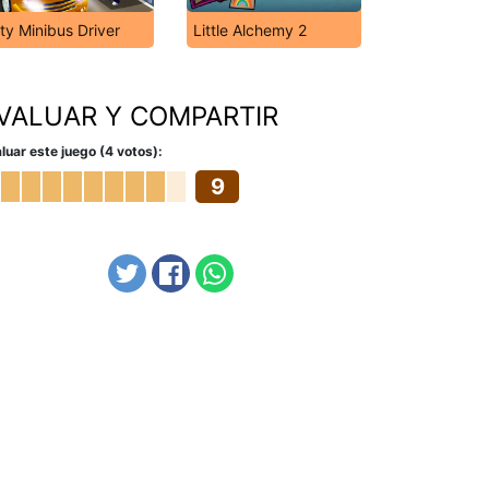
ty Minibus Driver
Little Alchemy 2
VALUAR Y COMPARTIR
luar este juego (4 votos):
9