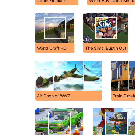
Villain Simulator
Water Bus Island Simul
World Craft HD
The Sims: Bustin Out
Air Dogs of WW2
Train Simul