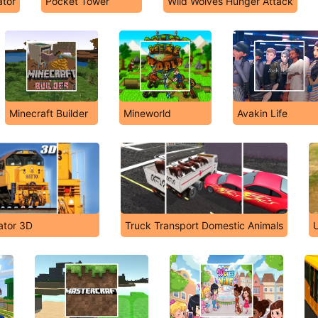
ator
Pocket Tower
Wild Wolves Hunger Attack
Minecraft Builder
Mineworld
Avakin Life
ator 3D
Truck Transport Domestic Animals
U