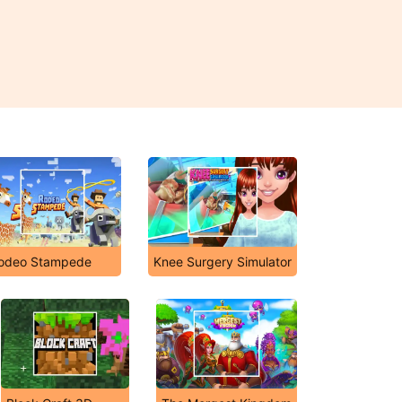
odeo Stampede
Knee Surgery Simulator