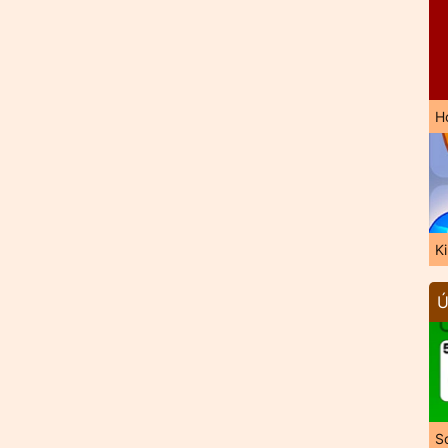
H
K
Ú
So