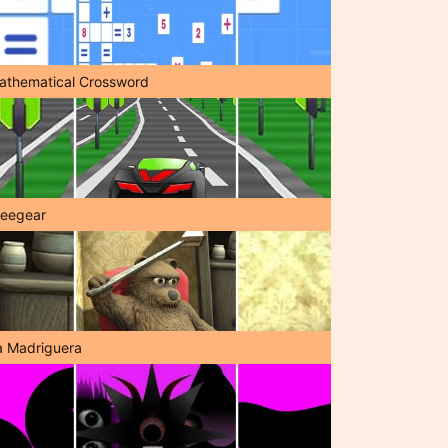
athematical Crossword
reegear
a Madriguera