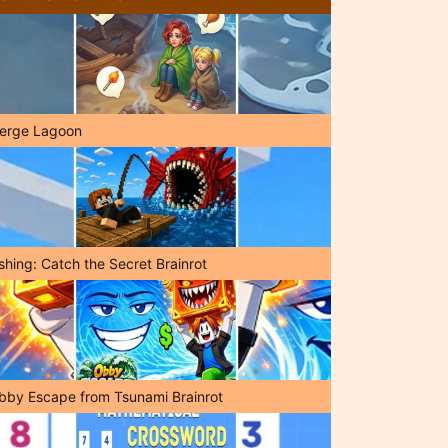
erge Lagoon
shing: Catch the Secret Brainrot
bby Escape from Tsunami Brainrot