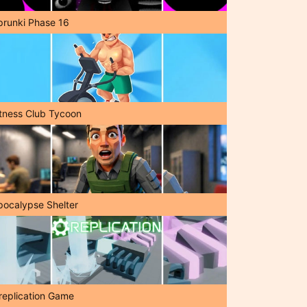
prunki Phase 16
itness Club Tycoon
pocalypse Shelter
replication Game