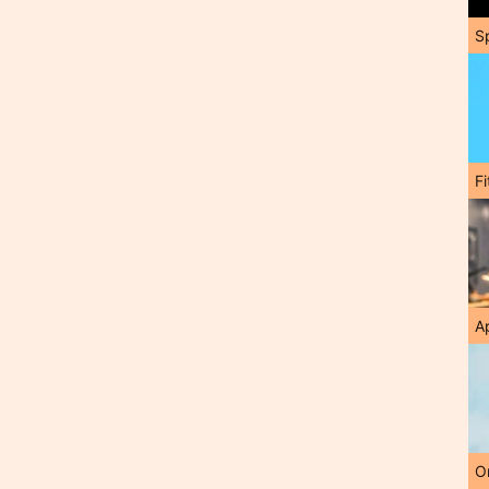
S
F
A
O