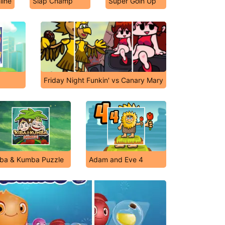
line
Slap Champ
Super Goin Up
Friday Night Funkin' vs Canary Mary
iba & Kumba Puzzle
Adam and Eve 4