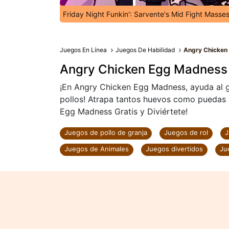
Friday Night Funkin': Sarvente's Mid Fight Masse
Juegos En Línea
Juegos De Habilidad
Angry Chicken
Angry Chicken Egg Madness
¡En Angry Chicken Egg Madness, ayuda al ga
pollos! Atrapa tantos huevos como puedas s
Egg Madness Gratis y Diviértete!
Juegos de pollo de granja
Juegos de rol
J
Juegos de Animales
Juegos divertidos
Ju