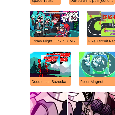
Space Tasks
Dotted Girl Lips Injections
Friday Night Funkin' X Miku
Pixel Circuit Ra
Doodieman Bazooka
Roller Magnet