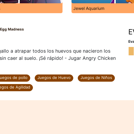
s
Jewel Aquarium
 Egg Madness
E
Eva
llo a atrapar todos los huevos que nacieron los
in caer al suelo. ¡Sé rápido! - Jugar Angry Chicken
uegos de pollo
Juegos de Huevo
Juegos de Niños
egos de Agilidad