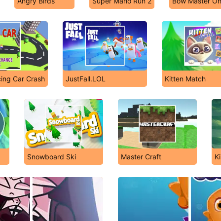
Angry Birds
Super Mario Run 2
Bow Master On
cing Car Crash
JustFall.LOL
Kitten Match
Snowboard Ski
Master Craft
K