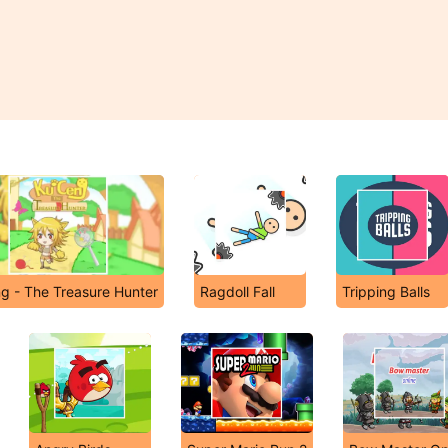
g - The Treasure Hunter
Ragdoll Fall
Tripping Balls