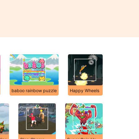
baboo rainbow puzzle
Happy Wheels