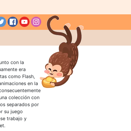
unto con la
guamente era
tas como Flash,
nimaciones en la
 consecuentemente
 una colección con
llos separados por
or su juego
se trabajo y
et.