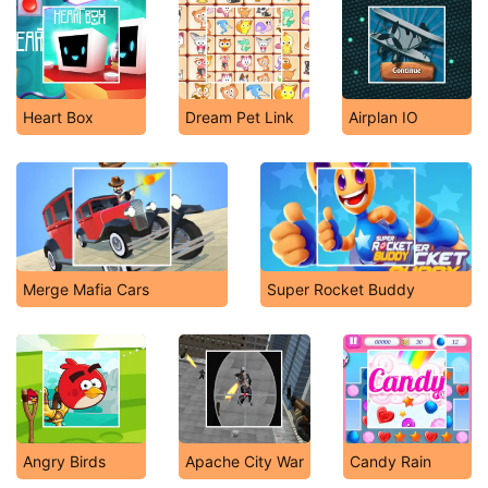
Heart Box
Dream Pet Link
Airplan IO
Merge Mafia Cars
Super Rocket Buddy
Angry Birds
Apache City War
Candy Rain