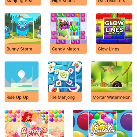
Mahjong Real
High Shoes
Dash Masters
Bunny Storm
Candy Match
Glow Lines
Rise Up Up
Tile Mahjong
Mortar Watermelon