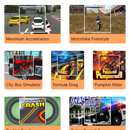
Maximum Acceleration
Motorbike Freestyle
City Bus Simulator
Formula Drag
Pumpkin Rider