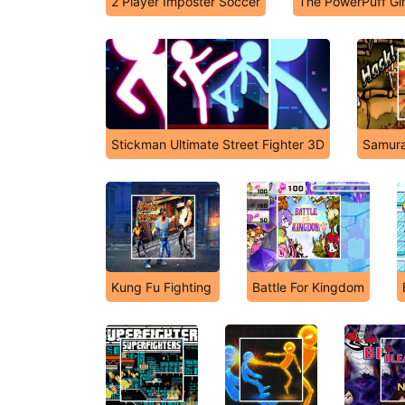
2 Player Imposter Soccer
The PowerPuff Gi
Stickman Ultimate Street Fighter 3D
Samur
Kung Fu Fighting
Battle For Kingdom