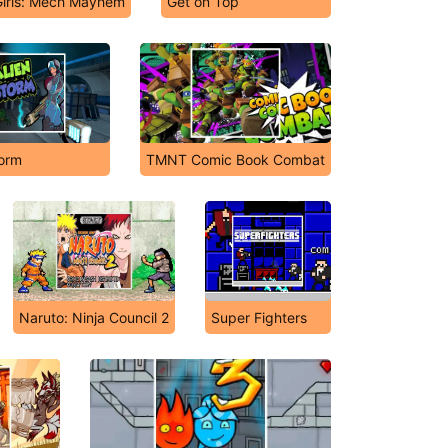
Girls: Mech Mayhem
Get on Top
torm
TMNT Comic Book Combat
Naruto: Ninja Council 2
Super Fighters