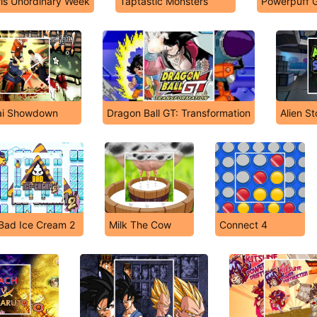
rls Unordinary Week
Taptastic Monsters
Powerpuff 
ai Showdown
Dragon Ball GT: Transformation
Alien S
Bad Ice Cream 2
Milk The Cow
Connect 4