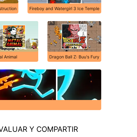
truction
Fireboy and Watergirl 3 Ice Temple
al Animal
Dragon Ball Z: Buu's Fury
VALUAR Y COMPARTIR