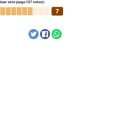
luar este juego (37 votos):
7