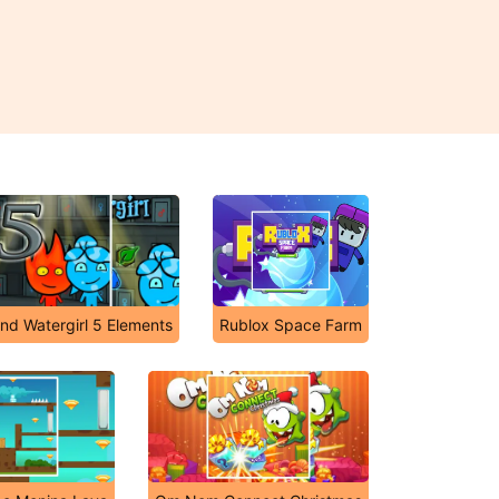
nd Watergirl 5 Elements
Rublox Space Farm