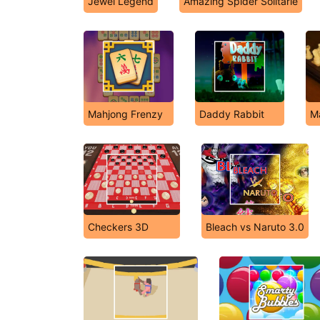
Jewel Legend
Amazing Spider Solitarie
Mahjong Frenzy
Daddy Rabbit
Ma
Checkers 3D
Bleach vs Naruto 3.0