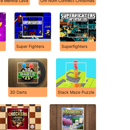
 e Menina Lava
Om Nom Connect Christmas
Super Fighters
Superfighters
3D Darts
Stack Maze Puzzle