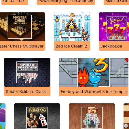
Get on Top
Power Mahjong: The Journey
Menino Gelo
ster Chess Multiplayer
Bad Ice Cream 2
Jackpot.de
Spider Solitaire Classic
Fireboy and Watergirl 3 Ice Temple