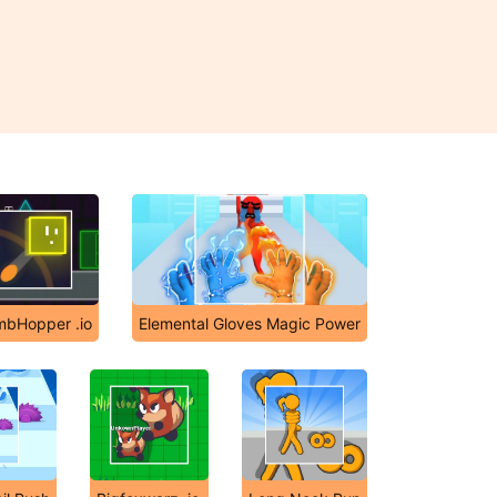
bHopper .io
Elemental Gloves Magic Power