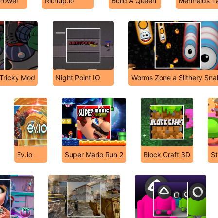
 Tower
Richup.io
Build A Queen
Mermaids Ta
 Tricky Mod
Night Point IO
Worms Zone a Slithery Sna
Ev.io
Super Mario Run 2
Block Craft 3D
St