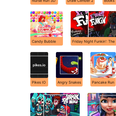
Nurse Run 3D
Draw Climber 2
Books
Candy Bubble
Friday Night Funkin': The
Pikes IO
Angry Snakes
Pancake Run