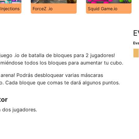
 Injections
ForceZ .io
Squid Game.io
E
Eva
juego .io de batalla de bloques para 2 jugadores!
omiéndose todos los bloques para aumentar tu cubo.
a arena! Podrás desbloquear varias máscaras
go. Cada bloque que comas te dará algunos puntos.
tor
a dos jugadores.