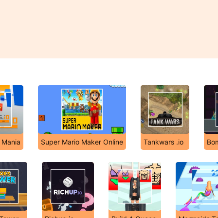
o Mania
Super Mario Maker Online
Tankwars .io
Bom