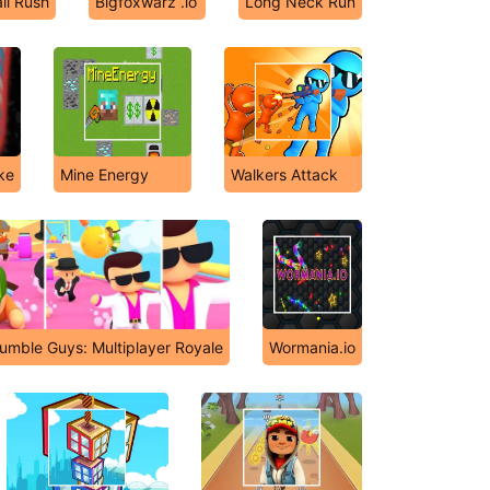
il Rush
Bigfoxwarz .io
Long Neck Run
ke
Mine Energy
Walkers Attack
umble Guys: Multiplayer Royale
Wormania.io