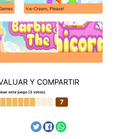
 Games
Ice-Cream, Please!
VALUAR Y COMPARTIR
luar este juego (3 votos):
7