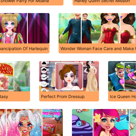
l Shower Party For Moana
Harley Quinn Secret Mission
ancipation Of Harlequin
Wonder Woman Face Care and Make
tasy
Perfect Prom Dressup
Ice Queen H