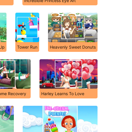
Incredible Princess Eye Art
 Up
Tower Run
Heavenly Sweet Donuts
ome Recovery
Harley Learns To Love