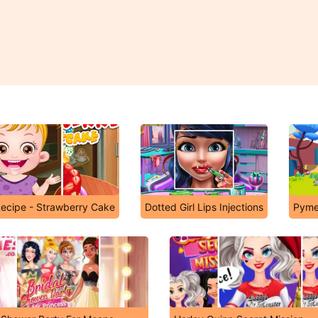
ecipe - Strawberry Cake
Dotted Girl Lips Injections
Pyme