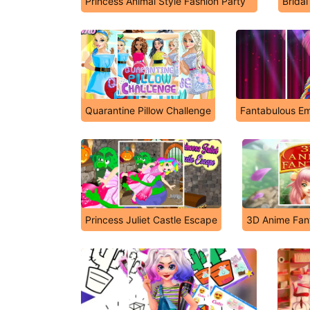
Princess Animal Style Fashion Party
Brida
Quarantine Pillow Challenge
Fantabulous Em
Princess Juliet Castle Escape
3D Anime Fan